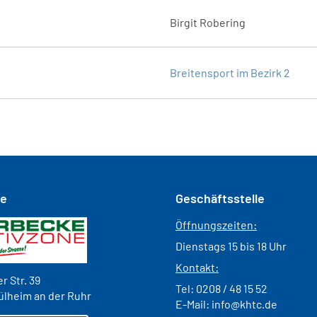
Birgit Robering
Breitensport im Bezirk 2
se
Geschäftsstelle
Öffnungszeiten:
Dienstags 15 bis 18 Uhr
Kontakt:
r Str. 39
Tel:
0208 / 48 15 52
ülheim an der Ruhr
E-Mail:
info@khtc.de