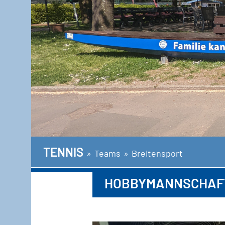
TENNIS
»
Teams
»
Breitensport
HOBBYMANNSCHAF