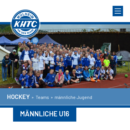
HOCKEY
»
Teams
»
männliche Jugend
MÄNNLICHE U16