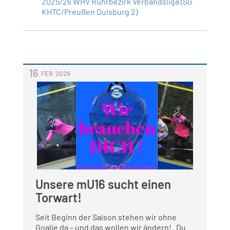
2025/26 WHV Ruhrbezirk Verbandsliga (SG
KHTC/Preußen Duisburg 2)
16
FEB
2026
Unsere mU16 sucht einen
Torwart!
Seit Beginn der Saison stehen wir ohne
Goalie da – und das wollen wir ändern! Du