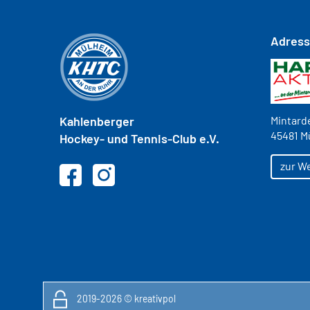
Adres
Kahlenberger
Mintarde
45481 M
Hockey- und
Tennis-Club e.V.
zur W
2019-2026 ©
kreativpol