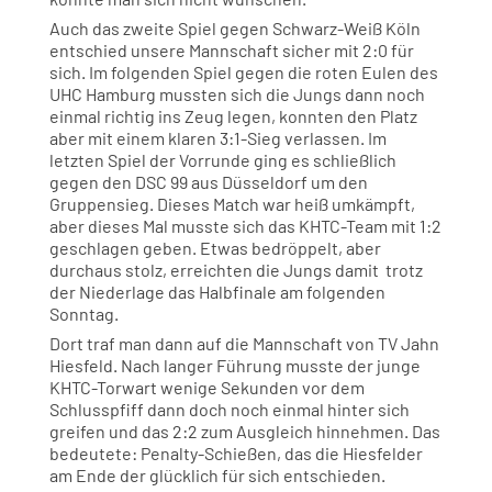
Auch das zweite Spiel gegen Schwarz-Weiß Köln
entschied unsere Mannschaft sicher mit 2:0 für
sich. Im folgenden Spiel gegen die roten Eulen des
UHC Hamburg mussten sich die Jungs dann noch
einmal richtig ins Zeug legen, konnten den Platz
aber mit einem klaren 3:1-Sieg verlassen. Im
letzten Spiel der Vorrunde ging es schließlich
gegen den DSC 99 aus Düsseldorf um den
Gruppensieg. Dieses Match war heiß umkämpft,
aber dieses Mal musste sich das KHTC-Team mit 1:2
geschlagen geben. Etwas bedröppelt, aber
durchaus stolz, erreichten die Jungs damit trotz
der Niederlage das Halbfinale am folgenden
Sonntag.
Dort traf man dann auf die Mannschaft von TV Jahn
Hiesfeld. Nach langer Führung musste der junge
KHTC-Torwart wenige Sekunden vor dem
Schlusspfiff dann doch noch einmal hinter sich
greifen und das 2:2 zum Ausgleich hinnehmen. Das
bedeutete: Penalty-Schießen, das die Hiesfelder
am Ende der glücklich für sich entschieden.