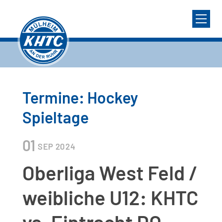
Termine: Hockey
Spieltage
01
SEP
2024
Oberliga West Feld /
weibliche U12: KHTC
vs. Eintracht DO