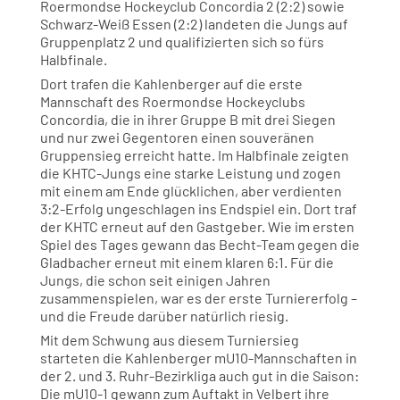
Roermondse Hockeyclub Concordia 2 (2:2) sowie
Schwarz-Weiß Essen (2:2) landeten die Jungs auf
Gruppenplatz 2 und qualifizierten sich so fürs
Halbfinale.
Dort trafen die Kahlenberger auf die erste
Mannschaft des Roermondse Hockeyclubs
Concordia, die in ihrer Gruppe B mit drei Siegen
und nur zwei Gegentoren einen souveränen
Gruppensieg erreicht hatte. Im Halbfinale zeigten
die KHTC-Jungs eine starke Leistung und zogen
mit einem am Ende glücklichen, aber verdienten
3:2-Erfolg ungeschlagen ins Endspiel ein. Dort traf
der KHTC erneut auf den Gastgeber. Wie im ersten
Spiel des Tages gewann das Becht-Team gegen die
Gladbacher erneut mit einem klaren 6:1. Für die
Jungs, die schon seit einigen Jahren
zusammenspielen, war es der erste Turniererfolg –
und die Freude darüber natürlich riesig.
Mit dem Schwung aus diesem Turniersieg
starteten die Kahlenberger mU10-Mannschaften in
der 2. und 3. Ruhr-Bezirkliga auch gut in die Saison:
Die mU10-1 gewann zum Auftakt in Velbert ihre