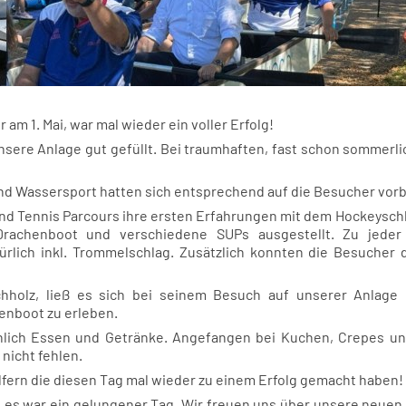
 am 1. Mai, war mal wieder ein voller Erfolg!
nsere Anlage gut gefüllt. Bei traumhaften, fast schon sommerl
nd Wassersport hatten sich entsprechend auf die Besucher vorb
nd Tennis Parcours ihre ersten Erfahrungen mit dem Hockeysch
Drachenboot und verschiedene SUPs ausgestellt. Zu jeder
ürlich inkl. Trommelschlag. Zusätzlich konnten die Besucher
hholz, ließ es sich bei seinem Besuch auf unserer Anlage 
enboot zu erleben.
chlich Essen und Getränke. Angefangen bei Kuchen, Crepes und
nicht fehlen.
Helfern die diesen Tag mal wieder zu einem Erfolg gemacht haben!
s war ein gelungener Tag. Wir freuen uns über unsere neuen 