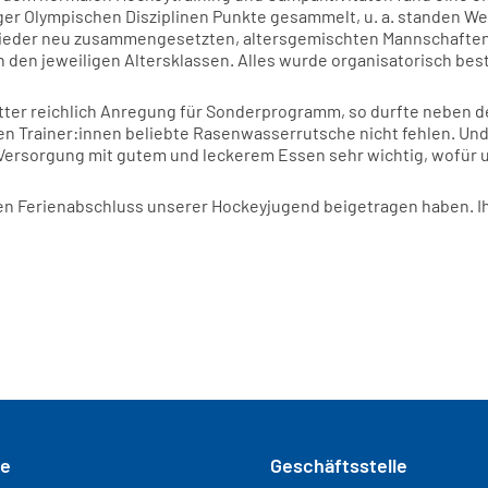
r Olympischen Disziplinen Punkte gesammelt, u. a. standen We
 wieder neu zusammengesetzten, altersgemischten Mannschafte
n den jeweiligen Altersklassen. Alles wurde organisatorisch bes
tter reichlich Anregung für Sonderprogramm, so durfte neben d
n Trainer:innen beliebte Rasenwasserrutsche nicht fehlen. Und
 Versorgung mit gutem und leckerem Essen sehr wichtig, wofür 
llen Ferienabschluss unserer Hockeyjugend beigetragen haben. Ih
se
Geschäftsstelle