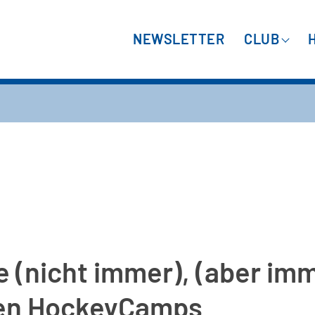
NEWSLETTER
CLUB
(nicht immer), (aber imm
den HockeyCamps