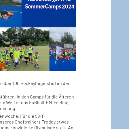
r über 100 Hockeybegeisterten der
nführen, in den Camps für die Älteren
nem Wetter das Fußball-EM-Feeling
stimmung.
nwoche. Für die 58 (!)
unseres Cheftrainers Freddy etwas
ens konzipierte Olympiade statt. An