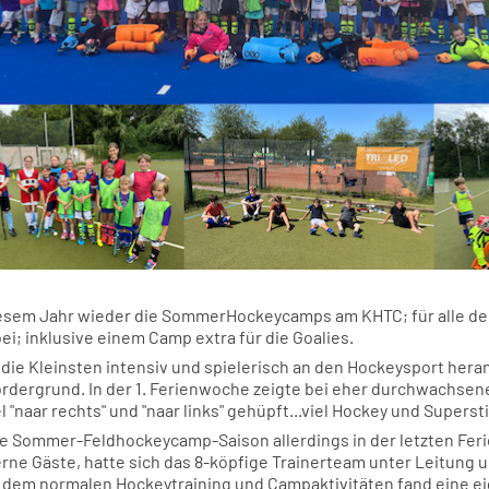
diesem Jahr wieder die SommerHockeycamps am KHTC; für alle de
i; inklusive einem Camp extra für die Goalies.
die Kleinsten intensiv und spielerisch an den Hockeysport hera
ordergrund. In der 1. Ferienwoche zeigte bei eher durchwachse
"naar rechts" und "naar links" gehüpft...viel Hockey und Super
e Sommer-Feldhockeycamp-Saison allerdings in der letzten Ferie
rne Gäste, hatte sich das 8-köpfige Trainerteam unter Leitung 
em normalen Hockeytraining und Campaktivitäten fand eine eig