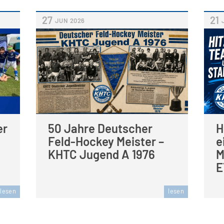
27
21
JUN
2026
er
50 Jahre Deutscher
H
Feld-Hockey Meister –
e
KHTC Jugend A 1976
M
E
lesen
lesen