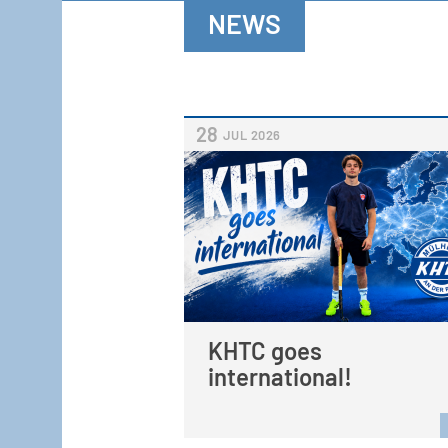
NEWS
28
JUL
2026
KHTC goes
international!