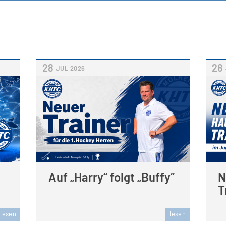
28
28
JUL
2026
Auf „Harry“ folgt „Buffy“
N
T
lesen
lesen