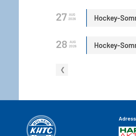
27
AUG
Hockey-Som
2026
28
AUG
Hockey-Som
2026
Adres