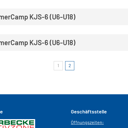
merCamp KJS-6 (U6-U18)
merCamp KJS-6 (U6-U18)
1
2
se
Geschäftsstelle
Öffnungszeiten: