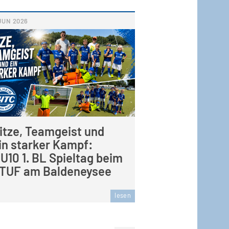
JUN
2026
itze, Teamgeist und
in starker Kampf:
U10 1. BL Spieltag beim
TUF am Baldeneysee
lesen